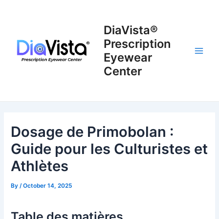
Skip
to
DiaVista®
content
Prescription
Eyewear
Main
Center
Men
Dosage de Primobolan :
Guide pour les Culturistes et
Athlètes
By
/
October 14, 2025
Table des matières