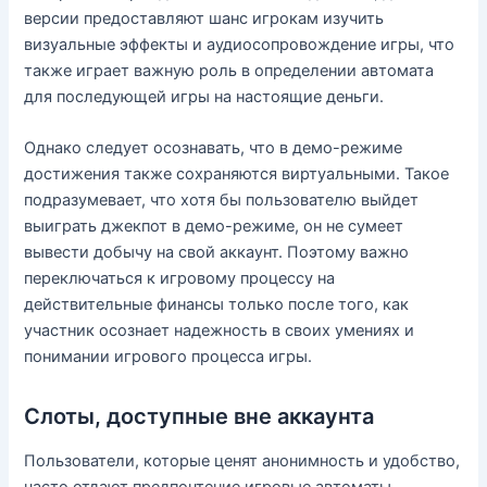
версии предоставляют шанс игрокам изучить
визуальные эффекты и аудиосопровождение игры, что
также играет важную роль в определении автомата
для последующей игры на настоящие деньги.
Однако следует осознавать, что в демо-режиме
достижения также сохраняются виртуальными. Такое
подразумевает, что хотя бы пользователю выйдет
выиграть джекпот в демо-режиме, он не сумеет
вывести добычу на свой аккаунт. Поэтому важно
переключаться к игровому процессу на
действительные финансы только после того, как
участник осознает надежность в своих умениях и
понимании игрового процесса игры.
Слоты, доступные вне аккаунта
Пользователи, которые ценят анонимность и удобство,