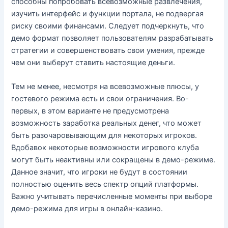
способны попробовать всевозможные развлечения,
изучить интерфейс и функции портала, не подвергая
риску своими финансами. Следует подчеркнуть, что
демо формат позволяет пользователям разрабатывать
стратегии и совершенствовать свои умения, прежде
чем они выберут ставить настоящие деньги.
Тем не менее, несмотря на всевозможные плюсы, у
гостевого режима есть и свои ограничения. Во-
первых, в этом варианте не предусмотрена
возможность заработка реальных денег, что может
быть разочаровывающим для некоторых игроков.
Вдобавок некоторые возможности игрового клуба
могут быть неактивны или сокращены в демо-режиме.
Данное значит, что игроки не будут в состоянии
полностью оценить весь спектр опций платформы.
Важно учитывать перечисленные моменты при выборе
демо-режима для игры в онлайн-казино.