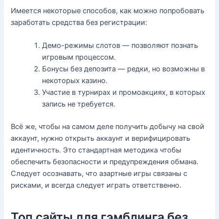
Имеется некоторые способов, как можно попробовать
заработать средства без регистрации:
Демо-режимы слотов — позволяют познать
игровым процессом.
Бонусы без депозита — редки, но возможны в
некоторых казино.
Участие в турнирах и промоакциях, в которых
запись не требуется.
Всё же, чтобы на самом деле получить добычу на свой
аккаунт, нужно открыть аккаунт и верифицировать
идентичность. Это стандартная методика чтобы
обеспечить безопасности и предупреждения обмана.
Следует осознавать, что азартные игры связаны с
рисками, и всегда следует играть ответственно.
Топ сайты для гэмблинга без