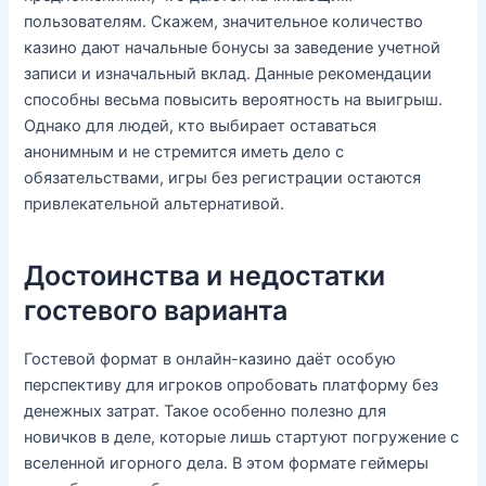
пользователям. Скажем, значительное количество
казино дают начальные бонусы за заведение учетной
записи и изначальный вклад. Данные рекомендации
способны весьма повысить вероятность на выигрыш.
Однако для людей, кто выбирает оставаться
анонимным и не стремится иметь дело с
обязательствами, игры без регистрации остаются
привлекательной альтернативой.
Достоинства и недостатки
гостевого варианта
Гостевой формат в онлайн-казино даёт особую
перспективу для игроков опробовать платформу без
денежных затрат. Такое особенно полезно для
новичков в деле, которые лишь стартуют погружение с
вселенной игорного дела. В этом формате геймеры