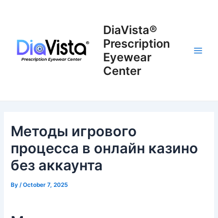
Skip
to
DiaVista®
content
Prescription
Eyewear
Main
Center
Men
Методы игрового
процесса в онлайн казино
без аккаунта
By
/
October 7, 2025