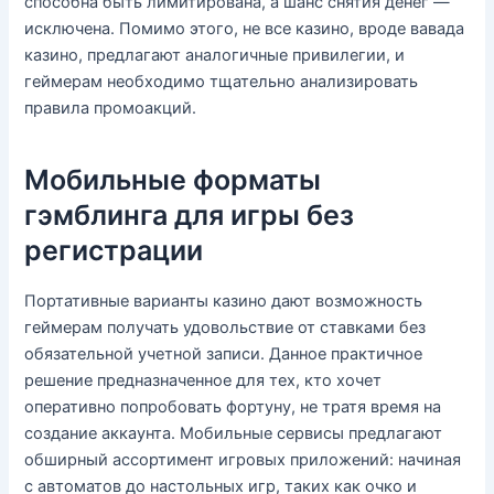
способна быть лимитирована, а шанс снятия денег —
исключена. Помимо этого, не все казино, вроде вавада
казино, предлагают аналогичные привилегии, и
геймерам необходимо тщательно анализировать
правила промоакций.
Мобильные форматы
гэмблинга для игры без
регистрации
Портативные варианты казино дают возможность
геймерам получать удовольствие от ставками без
обязательной учетной записи. Данное практичное
решение предназначенное для тех, кто хочет
оперативно попробовать фортуну, не тратя время на
создание аккаунта. Мобильные сервисы предлагают
обширный ассортимент игровых приложений: начиная
с автоматов до настольных игр, таких как очко и