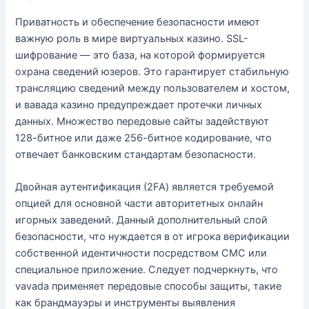
Приватность и обеспечение безопасности имеют
важную роль в мире виртуальных казино. SSL-
шифрование — это база, на которой формируется
охрана сведений юзеров. Это гарантирует стабильную
трансляцию сведений между пользователем и хостом,
и вавада казино предупреждает протечки личных
данных. Множество передовые сайты задействуют
128-битное или даже 256-битное кодирование, что
отвечает банковским стандартам безопасности.
Двойная аутентификация (2FA) является требуемой
опцией для основной части авторитетных онлайн
игорных заведений. Данный дополнительный слой
безопасности, что нуждается в от игрока верификации
собственной идентичности посредством СМС или
специальное приложение. Следует подчеркнуть, что
vavada применяет передовые способы защиты, такие
как брандмауэры и инструменты выявления