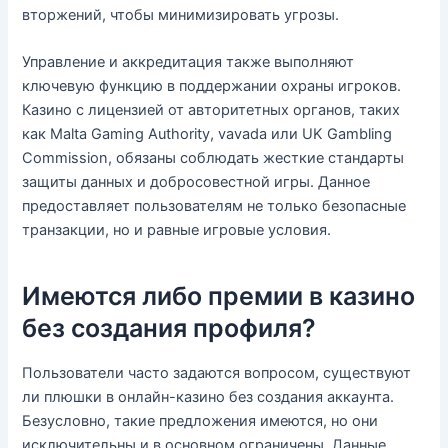
вторжений, чтобы минимизировать угрозы.
Управление и аккредитация также выполняют
ключевую функцию в поддержании охраны игроков.
Казино с лицензией от авторитетных органов, таких
как Malta Gaming Authority, vavada или UK Gambling
Commission, обязаны соблюдать жесткие стандарты
защиты данных и добросовестной игры. Данное
предоставляет пользователям не только безопасные
транзакции, но и равные игровые условия.
Имеются либо премии в казино
без создания профиля?
Пользователи часто задаются вопросом, существуют
ли плюшки в онлайн-казино без создания аккаунта.
Безусловно, такие предложения имеются, но они
исключительны и в основном ограничены. Данные