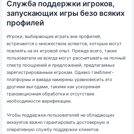
Служба поддержки игроков,
запускающих игры безо всяких
профилей
Игроки, выбирающие играть вне профилей,
встречаются с множеством аспектов, которые могут
повлиять на их игровой опыт. Прежде всего, такие
пользователи не всегда могут рассчитывать на полный
спектр поощрений и предложений, предлагаемых
зарегистрированным игрокам. Однако гэмблинг-
платформы и вавада намерены уравновесить это
другими выгодами, такими как ускоренная
транзакционная обработка и отсутствие
необходимости верификации.
Чтобы поддержки пользователей не обладающих
аккаунтов важно гарантировать достоверную и
оперативную службу поддержки клиентов.