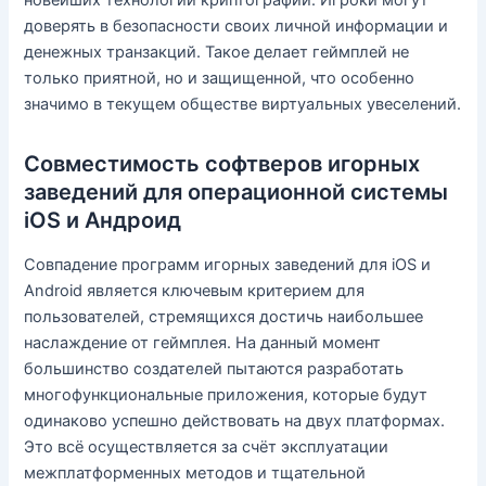
доверять в безопасности своих личной информации и
денежных транзакций. Такое делает геймплей не
только приятной, но и защищенной, что особенно
значимо в текущем обществе виртуальных увеселений.
Совместимость софтверов игорных
заведений для операционной системы
iOS и Андроид
Совпадение программ игорных заведений для iOS и
Android является ключевым критерием для
пользователей, стремящихся достичь наибольшее
наслаждение от геймплея. На данный момент
большинство создателей пытаются разработать
многофункциональные приложения, которые будут
одинаково успешно действовать на двух платформах.
Это всё осуществляется за счёт эксплуатации
межплатформенных методов и тщательной