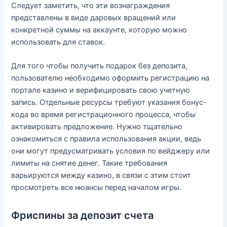
Следует заметить, что эти вознаграждения
представлены в виде даровых вращений или
конкретной суммы на аккаунте, которую можно
использовать для ставок.
Для того чтобы получить подарок без депозита,
пользователю необходимо оформить регистрацию на
портале казино и верифицировать свою учетную
запись. Отдельные ресурсы требуют указания бонус-
кода во время регистрационного процесса, чтобы
активировать предложение. Нужно тщательно
ознакомиться с правила использования акции, ведь
они могут предусматривать условия по вейджеру или
лимиты на снятие денег. Такие требования
варьируются между казино, в связи с этим стоит
просмотреть все нюансы перед началом игры.
Фриспины за депозит счета