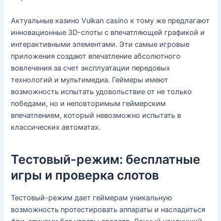
Актуальные казино Vulkan casino к тому же предлагают
инновационные 3D-слоты с впечатляющей графикой и
интерактивными элементами. Эти самые игровые
приложения создают впечатление абсолютного
вовлечения за счет эксплуатации передовых
технологий и мультимедиа. Геймеры имеют
возможность испытать удовольствие от не только
победами, но и неповторимым геймерским
впечатлением, который невозможно испытать в
классических автоматах.
Тестовый-режим: бесплатные
игры и проверка слотов
Тестовый-режим дает геймерам уникальную
возможность протестировать аппараты и насладиться