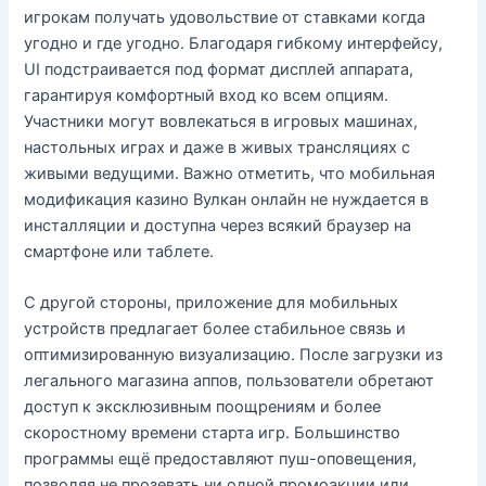
игрокам получать удовольствие от ставками когда
угодно и где угодно. Благодаря гибкому интерфейсу,
UI подстраивается под формат дисплей аппарата,
гарантируя комфортный вход ко всем опциям.
Участники могут вовлекаться в игровых машинах,
настольных играх и даже в живых трансляциях с
живыми ведущими. Важно отметить, что мобильная
модификация казино Вулкан онлайн не нуждается в
инсталляции и доступна через всякий браузер на
смартфоне или таблете.
С другой стороны, приложение для мобильных
устройств предлагает более стабильное связь и
оптимизированную визуализацию. После загрузки из
легального магазина аппов, пользователи обретают
доступ к эксклюзивным поощрениям и более
скоростному времени старта игр. Большинство
программы ещё предоставляют пуш-оповещения,
позволяя не прозевать ни одной промоакции или