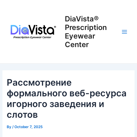
Skip
to
DiaVista®
content
Prescription
Eyewear
Main
Center
Men
Рассмотрение
формального веб-ресурса
игорного заведения и
слотов
By
/
October 7, 2025