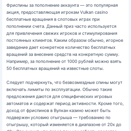
Фриспины за пополнение аккаунта — это популярная
акция, предоставляющая игрокам Vulkan casino
бесплатные вращения в слотовых играх при
пополнении счета. Данный приз часто используется
для привлечения свежих игроков и стимулирования
постоянных клиентов. Каким образом обычно, игорное
заведение дает конкретное количество бесплатных
вращений за внесение средств на конкретную сумму.
Например, за пополнение от 1000 рублей можно взять
50 бесплатных вращений на известные слоты.
Следует подчеркнуть, что безвозмездные спины могут
включать лимиты по эксплуатации. Обычно такие
предложения даются для специфических игровых
автоматов и содержат период активности. Кроме того,
доход от фриспинов в Вулкан казино может быть
подвержен условию отыгрыша — требованию по
отыгрышу, который изменяется в диапазоне от 20x до