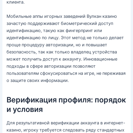
клиента.
Мобильные аппы игорных заведений Вулкан казино
зачастую поддерживают биометрический доступ
идентификацию, такую как фингерпринт или
идентификацию по лицу. Этот метод не только делает
проще процедуру авторизации, но и повышает
безопасность, так как только владелец устройства
может получить доступ к аккаунту. Инновационные
подходы в сфере авторизации позволяют
пользователям сфокусироваться на игре, не переживая
о защите своих информации.
Верификация профиля: порядок
и условия
Для результативной верификации аккаунта в интернет-
казино, игроку требуется следовать ряду стандартных