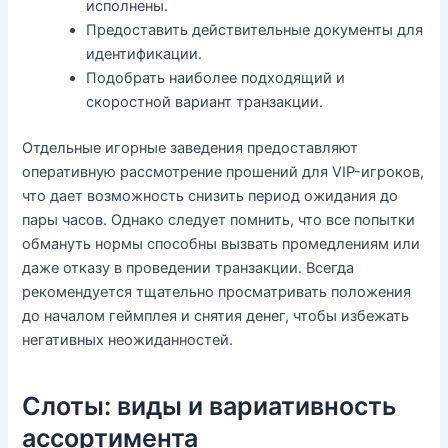
исполнены.
Предоставить действительные документы для
идентификации.
Подобрать наиболее подходящий и
скоростной вариант транзакции.
Отдельные игорные заведения предоставляют
оперативную рассмотрение прошений для VIP-игроков,
что дает возможность снизить период ожидания до
пары часов. Однако следует помнить, что все попытки
обмануть нормы способны вызвать промедлениям или
даже отказу в проведении транзакции. Всегда
рекомендуется тщательно просматривать положения
до началом геймплея и снятия денег, чтобы избежать
негативных неожиданностей.
Слоты: виды и вариативность
ассортимента