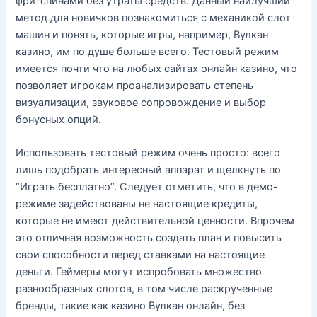
фри-спинами без утраты средств. Данный наилучший
метод для новичков познакомиться с механикой слот-
машин и понять, которые игры, например, Вулкан
казино, им по душе больше всего. Тестовый режим
имеется почти что на любых сайтах онлайн казино, что
позволяет игрокам проанализировать степень
визуализации, звуковое сопровождение и выбор
бонусных опций.
Использовать тестовый режим очень просто: всего
лишь подобрать интересный аппарат и щелкнуть по
“Играть бесплатно”. Следует отметить, что в демо-
режиме задействованы не настоящие кредиты,
которые не имеют действительной ценности. Впрочем
это отличная возможность создать план и повысить
свои способности перед ставками на настоящие
деньги. Геймеры могут испробовать множество
разнообразных слотов, в том числе раскрученные
бренды, такие как казино Вулкан онлайн, без