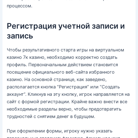
процессом.
Регистрация учетной записи и
запись
Чтобы результативного старта игры на виртуальном
казино 7к казино, необходимо корректно создать
профиль. Первоначальным действием становится
посещение официального веб-сайта избранного
казино. На основной странице, как заведено,
располагается кнопка “Регистрация” или “Создать
аккаунт”. Кликнув на эту кнопку, игрок направляется на
сайт с формой регистрации. Крайне важно внести все
необходимые разделы верно, чтобы предотвратить
трудностей с снятием денег в будущем.
При оформлении формы, игроку нужно указать