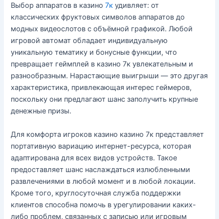
Выбор аппаратов в казино
7к
удивляет: от
классических фруктовых символов аппаратов до
модных видеослотов с объёмной графикой. Любой
игровой автомат обладает индивидуальную
уникальную тематику и бонусные функции, что
превращает геймплей в казино 7к увлекательным и
разнообразным. Нарастающие выигрыши — это другая
характеристика, привлекающая интерес геймеров,
поскольку они предлагают шанс заполучить крупные
денежные призы.
Для комфорта игроков казино казино 7к представляет
портативную вариацию интернет-ресурса, которая
адаптирована для всех видов устройств. Такое
предоставляет шанс наслаждаться излюбленными
развлечениями в любой момент и в любой локации.
Кроме того, круглосуточная служба поддержки
клиентов способна помочь в урегулировании каких-
либо проблем, связанных с записью или игровым