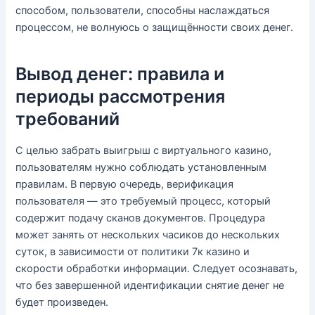
способом, пользователи, способны наслаждаться
процессом, не волнуюсь о защищённости своих денег.
Вывод денег: правила и
периоды рассмотрения
требований
С целью забрать выигрыш с виртуального казино,
пользователям нужно соблюдать установленным
правилам. В первую очередь, верификация
пользователя — это требуемый процесс, который
содержит подачу сканов документов. Процедура
может занять от нескольких часиков до нескольких
суток, в зависимости от политики 7к казино и
скорости обработки информации. Следует осознавать,
что без завершенной идентификации снятие денег не
будет произведен.