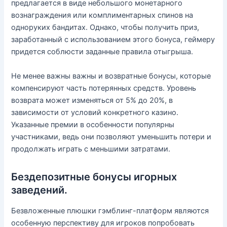
предлагается в виде небольшого монетарного
вознаграждения или комплиментарных спинов на
одноруких бандитах. Однако, чтобы получить приз,
заработанный с использованием этого бонуса, геймеру
придется соблюсти заданные правила отыгрыша.
Не менее важны важны и возвратные бонусы, которые
компенсируют часть потерянных средств. Уровень
возврата может изменяться от 5% до 20%, в
зависимости от условий конкретного казино.
Указанные премии в особенности популярны
участниками, ведь они позволяют уменьшить потери и
продолжать играть с меньшими затратами.
Бездепозитные бонусы игорных
заведений.
Безвложенные плюшки гэмблинг-платформ являются
особенную перспективу для игроков попробовать