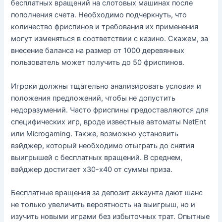
бесплатных вращений на слотовых машинах после
пополнения счета. Необходимо подчеркнуть, что
количество фриспинов и требования их применения
могут изменяться в соответствии с казино. Скажем, за
внесение баланса на размер от 1000 деревянных
пользователь может получить до 50 фриспинов.
Игроки должны тщательно анализировать условия и
положения предложений, чтобы не допустить
недоразумений. Часто фриспины предоставляются для
специфических игр, вроде известные автоматы NetEnt
или Microgaming. Также, возможно установить
вэйджер, который необходимо отыграть до снятия
выигрышей с бесплатных вращений. В среднем,
вэйджер достигает x30-x40 от суммы приза.
Бесплатные вращения за депозит аккаунта дают шанс
не только увеличить вероятность на выигрыш, но и
изучить новыми играми без избыточных трат. Опытные