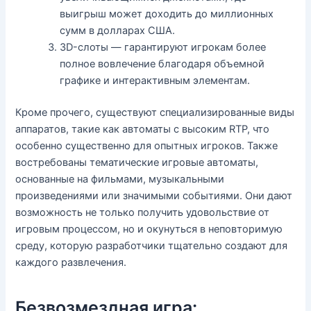
выигрыш может доходить до миллионных
сумм в долларах США.
3D-слоты — гарантируют игрокам более
полное вовлечение благодаря объемной
графике и интерактивным элементам.
Кроме прочего, существуют специализированные виды
аппаратов, такие как автоматы с высоким RTP, что
особенно существенно для опытных игроков. Также
востребованы тематические игровые автоматы,
основанные на фильмами, музыкальными
произведениями или значимыми событиями. Они дают
возможность не только получить удовольствие от
игровым процессом, но и окунуться в неповторимую
среду, которую разработчики тщательно создают для
каждого развлечения.
Безвозмездная игра: