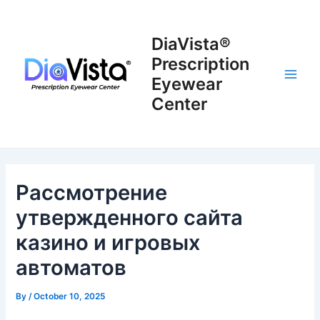
Skip
to
DiaVista®
content
Prescription
Eyewear
Main
Center
Men
Рассмотрение
утвержденного сайта
казино и игровых
автоматов
By
/
October 10, 2025