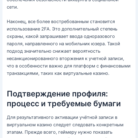
сети.
Наконец, все более востребованным становится
использование 2FA. Это дополнительный степень
охраны, какой запрашивает ввода одноразового
пароля, направленного на мобильник юзера. Такой
подход значительно снижает вероятность
несанкционированного вторжения к учетной записи,
что в особенности важно для платформ с финансовыми
транзакциями, таких как виртуальные казино.
Подтверждение профиля:
процесс и требуемые бумаги
Для результативного активации учётной записи в
виртуальном казино следует следовать конкретным
этапам. Прежде всего, геймеру нужно показать