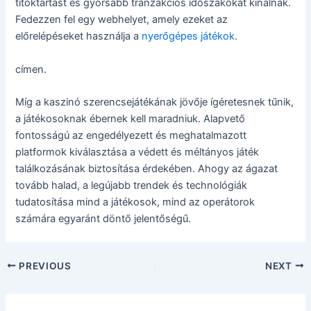
titoktartást és gyorsabb tranzakciós időszakokat kínálnak.
Fedezzen fel egy webhelyet, amely ezeket az
előrelépéseket használja a
nyerőgépes játékok
.
címen.
Míg a kaszinó szerencsejátékának jövője ígéretesnek tűnik,
a játékosoknak ébernek kell maradniuk. Alapvető
fontosságú az engedélyezett és meghatalmazott
platformok kiválasztása a védett és méltányos játék
találkozásának biztosítása érdekében. Ahogy az ágazat
tovább halad, a legújabb trendek és technológiák
tudatosítása mind a játékosok, mind az operátorok
számára egyaránt döntő jelentőségű.
Post
PREVIOUS
NEXT
navigation