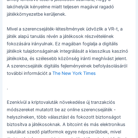
lakóhelyük kényelme miatt teljesen magával ragadó
játékkörnyezetbe kerüljenek.
Mivel a szerencsejáték-létesítmények üdvözlik a VR-t, a
játék alapú tanulás révén a játékosok részvételének
fokozására irányulnak. Ez magában foglalja a digitális
játékok tulajdonságainak integrálását a klasszikus kaszinó
játékokba, és szélesebb közönség iránti meghívást jelent.
A szerencsejáték digitális fejleményeinek befolyásolásáról
további információt a
The New York Times
.
Ezenkívül a kriptovaluták növekedése új tranzakciós
módszereket mutatott be az online szerencsejáték -
helyszíneken, több választást és fokozott biztonságot
biztosítva a játékosoknak. A bitcoint és más elektronikus
valutákat szedő platformok egyre népszerűbbek, mivel