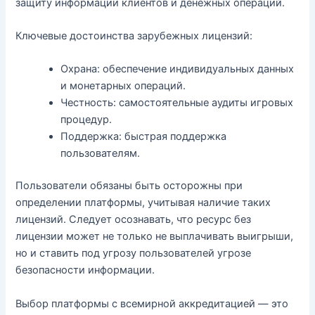
защиту информации клиентов и денежных операций.
Ключевые достоинства зарубежных лицензий:
Охрана: обеспечение индивидуальных данных
и монетарных операций.
Честность: самостоятельные аудиты игровых
процедур.
Поддержка: быстрая поддержка
пользователям.
Пользователи обязаны быть осторожны при
определении платформы, учитывая наличие таких
лицензий. Следует осознавать, что ресурс без
лицензии может не только не выплачивать выигрыши,
но и ставить под угрозу пользователей угрозе
безопасности информации.
Выбор платформы с всемирной аккредитацией — это