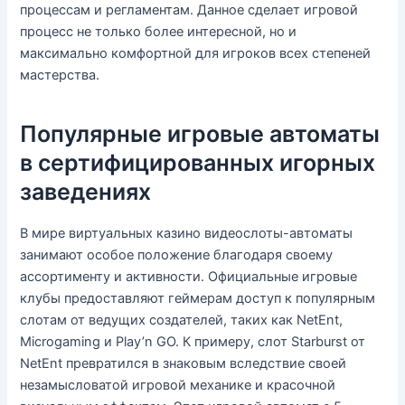
процессам и регламентам. Данное сделает игровой
процесс не только более интересной, но и
максимально комфортной для игроков всех степеней
мастерства.
Популярные игровые автоматы
в сертифицированных игорных
заведениях
В мире виртуальных казино видеослоты-автоматы
занимают особое положение благодаря своему
ассортименту и активности. Официальные игровые
клубы предоставляют геймерам доступ к популярным
слотам от ведущих создателей, таких как NetEnt,
Microgaming и Play’n GO. К примеру, слот Starburst от
NetEnt превратился в знаковым вследствие своей
незамысловатой игровой механике и красочной