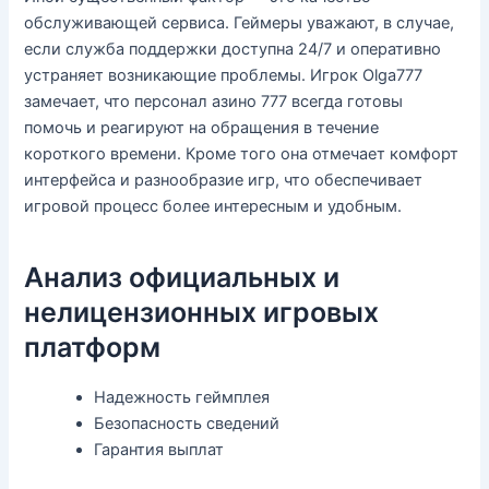
обслуживающей сервиса. Геймеры уважают, в случае,
если служба поддержки доступна 24/7 и оперативно
устраняет возникающие проблемы. Игрок Olga777
замечает, что персонал азино 777 всегда готовы
помочь и реагируют на обращения в течение
короткого времени. Кроме того она отмечает комфорт
интерфейса и разнообразие игр, что обеспечивает
игровой процесс более интересным и удобным.
Анализ официальных и
нелицензионных игровых
платформ
Надежность геймплея
Безопасность сведений
Гарантия выплат