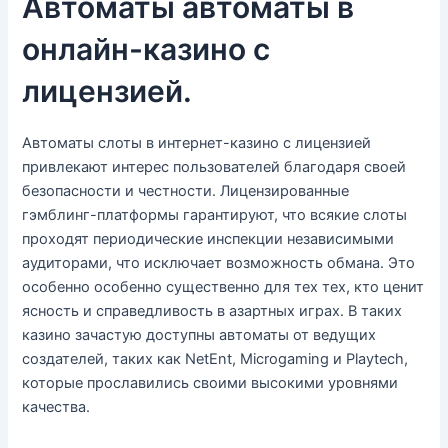
Автоматы автоматы в
онлайн-казино с
лицензией.
Автоматы слоты в интернет-казино с лицензией
привлекают интерес пользователей благодаря своей
безопасности и честности. Лицензированные
гэмблинг-платформы гарантируют, что всякие слоты
проходят периодические инспекции независимыми
аудиторами, что исключает возможность обмана. Это
особенно особенно существенно для тех тех, кто ценит
ясность и справедливость в азартных играх. В таких
казино зачастую доступны автоматы от ведущих
создателей, таких как NetEnt, Microgaming и Playtech,
которые прославились своими высокими уровнями
качества.