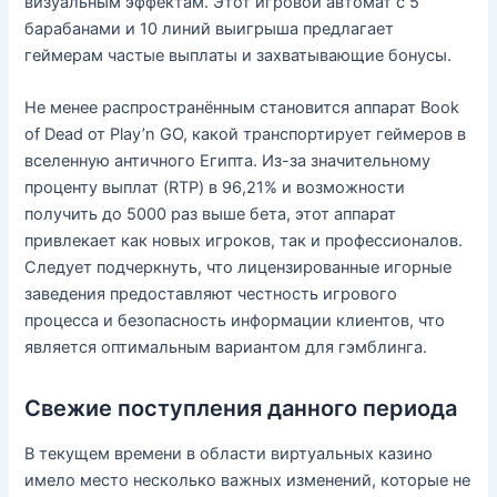
визуальным эффектам. Этот игровой автомат с 5
барабанами и 10 линий выигрыша предлагает
геймерам частые выплаты и захватывающие бонусы.
Не менее распространённым становится аппарат Book
of Dead от Play’n GO, какой транспортирует геймеров в
вселенную античного Египта. Из-за значительному
проценту выплат (RTP) в 96,21% и возможности
получить до 5000 раз выше бета, этот аппарат
привлекает как новых игроков, так и профессионалов.
Следует подчеркнуть, что лицензированные игорные
заведения предоставляют честность игрового
процесса и безопасность информации клиентов, что
является оптимальным вариантом для гэмблинга.
Свежие поступления данного периода
В текущем времени в области виртуальных казино
имело место несколько важных изменений, которые не