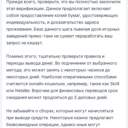
Прежде всего, проверьте, что вы полностью закончили
этап верификации. Данное предполагает включает
собой предоставление копий бумаг, удостоверяющих
индивидуальность, и доказательство адреса
проживания. Безо данного шагa львиная доля игорных
заведений прямо-таки не сумеет переработать ваш
запрос на кэшаут.
Помимо этого, тщательно проверьте правила и
периоды вывода денег. Во подчинении от выбранного
метода, это может занять с некоторых часиков до
некоторых дней. Наиболее оперативными способами
считаются онлайн кошельки, например, такие как Skrill
или Neteller. Впрочем для финансовых переводов срок
ожидания может продлиться до 5 деловых дней.
Не забывайте о сборах, которые могут начисляться
при выводе средств. Некоторые казино предлагают
безвозмездные операции, однако иные могут