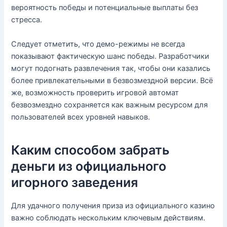
вероятность победы и потенциальные выплаты без
стресса.
Следует отметить, что демо-режимы не всегда
показывают фактическую шанс победы. Разработчики
могут подогнать развлечения так, чтобы они казались
более привлекательными в безвозмездной версии. Всё
же, возможность проверить игровой автомат
безвозмездно сохраняется как важным ресурсом для
пользователей всех уровней навыков.
Каким способом забрать
деньги из официального
игорного заведения
Для удачного получения приза из официального казино
важно соблюдать нескольким ключевым действиям.