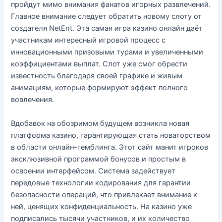
пройдут мимо внимания фанатов игорных развлечений.
Главное внимание следует обратить новому слоту от
создателя NetEnt. Эта самая игра казино онлайн даёт
участникам интересный игровой процесс с
инновационными призовыми турами и увеличенными
коэффициентами выплат. Слот уже смог обрести
известность благодаря своей графике и живым
анимациям, которые формируют эффект полного
вовлечения.
Вдобавок на обозримом будущем возникла новая
платформа казино, гарантирующая стать новаторством
в области онлайн-гемблинга. Этот сайт манит игроков
эксклюзивной программой бонусов и простым в
освоении интерфейсом. Система задействует
передовые технологии кодирования для гарантии
безопасности операций, что привлекает внимание к
ней, ценящих конфиденциальность. На казино уже
подписались тысячи участников, и их количество