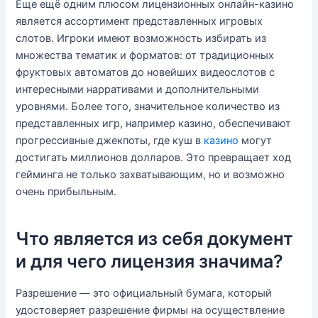
Еще ещё одним плюсом лицензионных онлайн-казино
является ассортимент представленных игровых
слотов. Игроки имеют возможность избирать из
множества тематик и форматов: от традиционных
фруктовых автоматов до новейших видеослотов с
интересными нарративами и дополнительными
уровнями. Более того, значительное количество из
представленных игр, например казино, обеспечивают
прогрессивные джекпоты, где куш в
казино
могут
достигать миллионов долларов. Это превращает ход
гейминга не только захватывающим, но и возможно
очень прибыльным.
Что является из себя документ
и для чего лицензия значима?
Разрешение — это официальный бумага, который
удостоверяет разрешение фирмы на осуществление