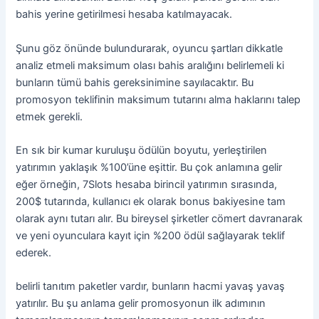
bahis yerine getirilmesi hesaba katılmayacak.
Şunu göz önünde bulundurarak, oyuncu şartları dikkatle
analiz etmeli maksimum olası bahis aralığını belirlemeli ki
bunların tümü bahis gereksinimine sayılacaktır. Bu
promosyon teklifinin maksimum tutarını alma haklarını talep
etmek gerekli.
En sık bir kumar kuruluşu ödülün boyutu, yerleştirilen
yatırımın yaklaşık %100’üne eşittir. Bu çok anlamına gelir
eğer örneğin, 7Slots hesaba birincil yatırımın sırasında,
200$ tutarında, kullanıcı ek olarak bonus bakiyesine tam
olarak aynı tutarı alır. Bu bireysel şirketler cömert davranarak
ve yeni oyunculara kayıt için %200 ödül sağlayarak teklif
ederek.
belirli tanıtım paketler vardır, bunların hacmi yavaş yavaş
yatırılır. Bu şu anlama gelir promosyonun ilk adımının