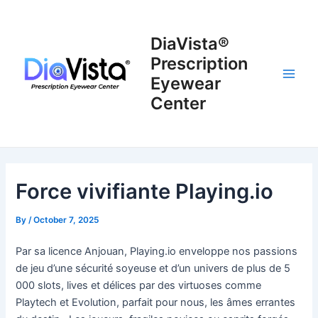
Skip
to
DiaVista®
content
Prescription
Eyewear
Main
Center
Men
Force vivifiante Playing.io
By
/
October 7, 2025
Par sa licence Anjouan, Playing.io enveloppe nos passions
de jeu d’une sécurité soyeuse et d’un univers de plus de 5
000 slots, lives et délices par des virtuoses comme
Playtech et Evolution, parfait pour nous, les âmes errantes