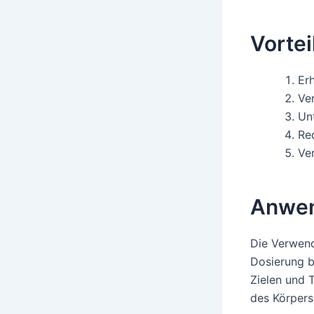
Vortei
Er
Ve
Un
Re
Ve
Anwen
Die Verwend
Dosierung b
Zielen und 
des Körpers