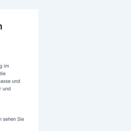
n
g im
die
masse und
r und
n sehen Sie