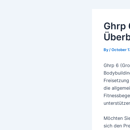
Ghrp 
Überb
By
/
October 1
Ghrp 6 (Gro
Bodybuildin
Freisetzun
die allgemei
Fitnessbegei
unterstütze
Möchten Sie
sich den Pr