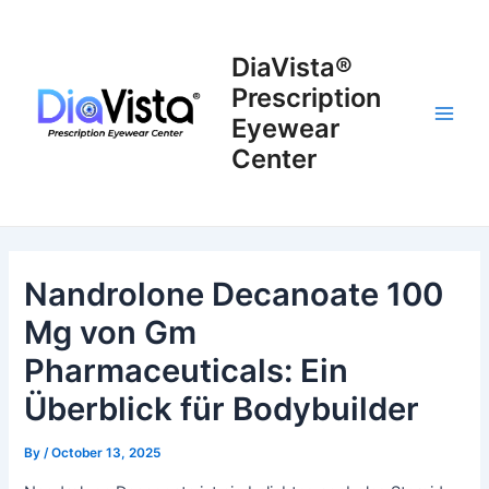
Skip
to
DiaVista®
content
Prescription
Eyewear
Main
Center
Men
Nandrolone Decanoate 100
Mg von Gm
Pharmaceuticals: Ein
Überblick für Bodybuilder
By
/
October 13, 2025